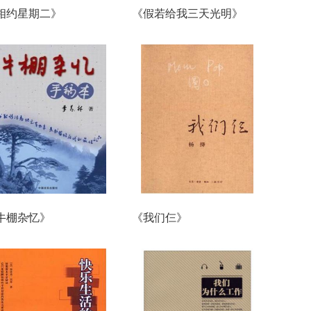
相约星期二》
《假若给我三天光明》
牛棚杂忆》
《我们仨》