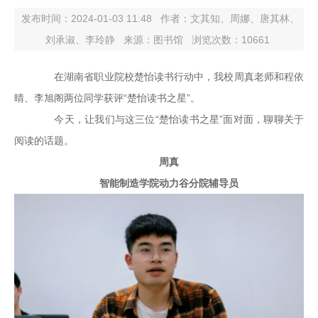
发布时间：2024-01-03 11:48
作者：文其知、周娜、唐其林、
刘承淑、李玲静
来源：图书馆
浏览次数：
10661
在湖南省职业院校楚怡读书行动中，我校周真老师和程依
晴、李旭阁两位同学获评“楚怡读书之星”。
今天，让我们与这三位“楚怡读书之星”面对面，聊聊关于
阅读的话题。
周真
智能制造学院动力谷分院辅导员