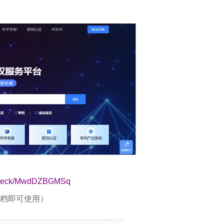
n/check/MwdDZBGMSq
档即可使用）