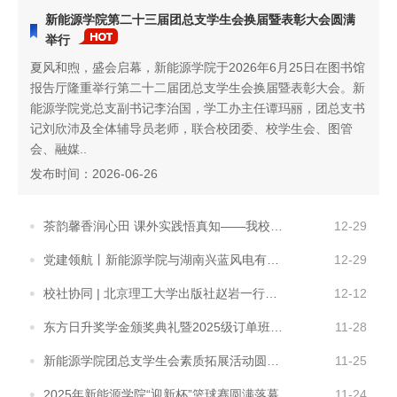
新能源学院第二十三届团总支学生会换届暨表彰大会圆满
举行
夏风和煦，盛会启幕，新能源学院于2026年6月25日在图书馆
报告厅隆重举行第二十二届团总支学生会换届暨表彰大会。新
能源学院党总支副书记李治国，学工办主任谭玛丽，团总支书
记刘欣沛及全体辅导员老师，联合校团委、校学生会、图管
会、融媒..
发布时间：2026-06-26
茶韵馨香润心田 课外实践悟真知——我校开展茶文化课外实践活动
12-29
党建领航丨新能源学院与湖南兴蓝风电有限公司共建党支部
12-29
校社协同 | 北京理工大学出版社赵岩一行莅临我校指导教材建设
12-12
东方日升奖学金颁奖典礼暨2025级订单班双选会顺利召开
11-28
新能源学院团总支学生会素质拓展活动圆满结束
11-25
2025年新能源学院“迎新杯”篮球赛圆满落幕
11-24