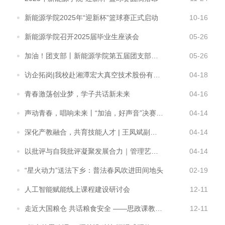
新能源学院2025年“迎新杯”篮球赛正式启动
10-16
新能源学院召开2025届毕业生座谈会
05-26
加油！团支部丨新能源学院第五届团支部风采大赛圆满落幕
05-26
访企拓岗|我校赴湘潭宏大真空技术股份有限公司调研交流
04-18
青春激荡创业梦，学子共话新未来
04-16
声动青春，唱响未来丨“加油，好声音”决赛圆满落幕
04-14
深化产教融合，共育技能人才 | 王凤斌副校长带队赴企业走访调研
04-14
以批评与自我批评凝聚发展合力｜管理艺术学院教工第三党支部召开2024年度组织生活会
04-14
“星火动力”送法下乡：普法春风吹进田间地头
02-19
人工智能赋能线上课程建设研讨会
12-11
走近大国粮仓 共话粮食安全 ——思政课教师赴中央储备粮湘潭直属库实践研修
12-11