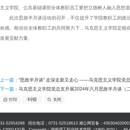
主义学院、公共基础课部全体教职员工要把立德树人融入思想道
此次思政半月谈活动的召开，不仅提升了学院教职
工的政
命感。相信在全体教职工的共同努力下，马克思主义学院定能
发展贡献力量。
上一篇：
“思政半月谈” 走深走新又走心 ——马克思主义学院党
下一篇：
马克思主义学院党总支开展2024年六月思政半月谈（
纠错
打印
关闭
554288 招生电话：0731-52518613 湘公网安备：43030402000
12001437号 Copyright：湖南理工职业技术学院（1960-2031），All righ