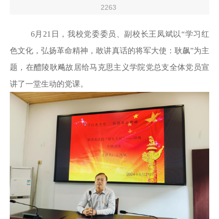
2263
6月21日，我校党委委员、副
校长王
凤斌以
“学习红
色文化，弘扬革命精神，敢讲真话的将军大使：耿飙”为主
题，在醴陵耿飚故居给马克思主义学院党总支全体党员宣
讲了一堂生动的党课。