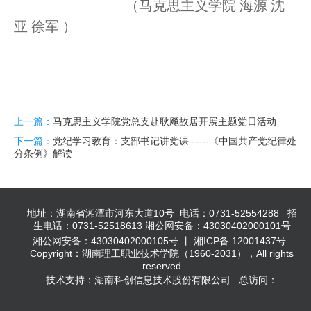
（马克思主义学院
海源
沈
亚
徐军
）
上一篇：
马克思主义学院党总支赴耿飚故居开展主题党日活动
下一篇：
党纪学习教育：支部书记讲党课 -----《中国共产党纪律处
分条例》解读
地址：湖南省湘潭市河东大道10号 电话：0731-52554288 招
生电话：0731-52518613 湘公网安备：43030402000101号
湘公网安备：43030402000105号 丨 湘ICP备 12001437号
Copyright：湖南理工职业技术学院（1960-2031），All rights
reserved
技术支持：湖南科创信息技术股份有限公司 总访问：