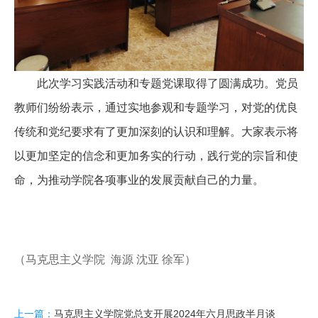
此次学习实践活动和专题党课取得了圆满成功。党员
教师们纷纷表示，通过实地参观和专题学习，对党的优良
传统和
党纪
要求有了更加深刻的认识和理解。大家表示将
以更加坚定的信念和更加务实的行动，践行党的宗旨和使
命，为推动学院各项事业的发展贡献自己的力量。
（马克思主义学院
海源
沈亚
徐军）
上一篇：
马克思主义学院党总支开展2024年六月思政半月谈