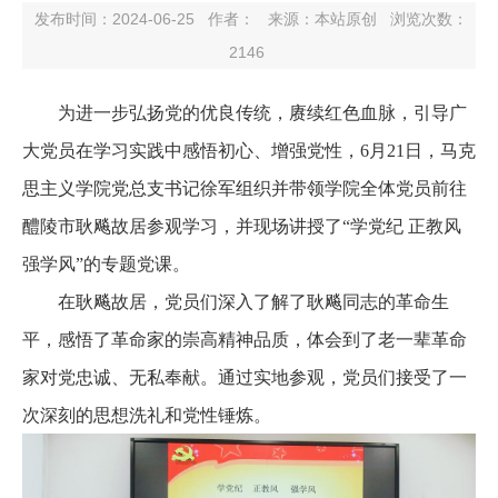
发布时间：2024-06-25
作者：
来源：本站原创
浏览次数：
2146
为进一步弘扬党的优良传统，赓续红色血脉，引导广
大党员在学习实践中感悟初心、增强党性，
6月21日，马克
思主义学院党总支书记徐军组织并带领学院全体党员前往
醴陵市耿飚故居参观学习，并现场讲授了“学党纪 正教风
强学风”的专题党课。
在耿飚故居，党员们深入了解了耿飚同志的革命
生
平，感悟了革命家的
崇高精神
品质
，
体会
到了老一辈革命
家对党忠诚
、
无私奉献。通过实地参观，党员们接受了一
次深刻的思想洗礼和党性锤炼。