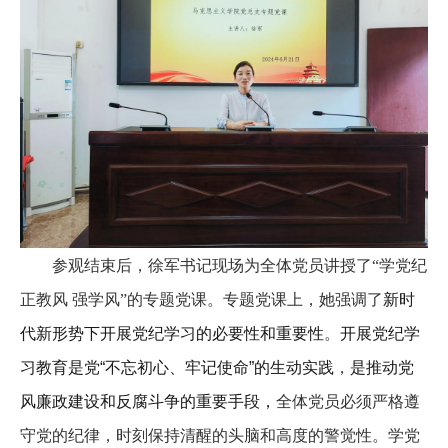
参观结束后，徐军书记现场为全体党员讲授了
“学党纪
正教风 强学风”的专题党课。专题党课上
，她
强调了
新时
代新形势下开展党纪学习的必要性和重要性
。
开展党纪学
习教育是党
“不忘初心、牢记使命”的生动实践
，
是推动党
风廉政建设和反腐斗争的重要手段
，
全体党员必须严格遵
守党的纪律，时刻保持清醒的头脑和高度的警觉
性
。
学党