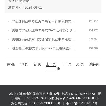
级“3+2”分段培..
发布时间：2026-06-01
宁远县职业中专蔡海丰书记一行来我校交流座谈
01-07
我校与宁远职业中专开展“3+2”合作办学调研座谈会
04-02
我校圆满完成对口支援绥宁职业中专送培到校精准培训
12-24
湖南理工职业技术学院2022年度继续教育发展报告
06-30
共5条
1/1页
首 页
上一页
下一页
尾 页
跳转到
页
地址：湖南省湘潭市河东大道10号 电话：0731-52554288 招
生电话：0731-52518613 湘公网安备：43030402000101号
湘公网安备：43030402000105号 丨 湘ICP备 12001437号