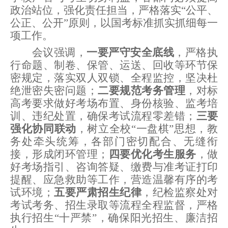
政治站位，强化责任担当，严格落实
“公平、
公正、公开”原则，以国考标准抓实抓细每一
项工作。
会议强调，
一要严守安全底线
，严格执
行命题、制卷、保管、运送、回收等环节保
密规定，落实双人双锁、全程监控，坚决杜
绝泄密失密问题；
二要规范考务管理
，对标
高考要求做好考场布置、身份核验、监考培
训、违纪处置，确保考试流程零差错；
三要
强化协同联动
，树立全校
“一盘棋”思想，教
务处牵头统筹，各部门密切配合、无缝衔
接，形成闭环管理；
四要优化考生服务
，做
好考场指引、咨询答疑、缴费与准考证打印
提醒、应急救助等工作，营造温馨有序的考
试环境；
五要严肃招生纪律
，纪检监察
处对
考试考务、招生录取等流程
全程监督，严格
执行招生
“十严禁”，确保阳光招生、廉洁招