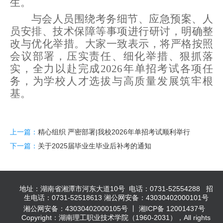
生。
与会人员围绕考务细节、应急预案、人
员安排、技术保障等事项进行研讨，明确整
改与优化举措。大家一致表示，将严格按照
会议部署，压实责任、细化举措、狠抓落
实，全力以赴完成
2026年单招考试各项任
务，为学校人才选拔与高质量发展筑牢根
基。
上一篇：
精心组织 严密部署|我校2026年单招考试顺利举行
下一篇：
关于2025届毕业生毕业后补考的通知
地址：湖南省湘潭市河东大道10号 电话：0731-52554288 招
生电话：0731-52518613 湘公网安备：43030402000101号
湘公网安备：43030402000105号 丨 湘ICP备 12001437号
Copyright：湖南理工职业技术学院（1960-2031），All rights