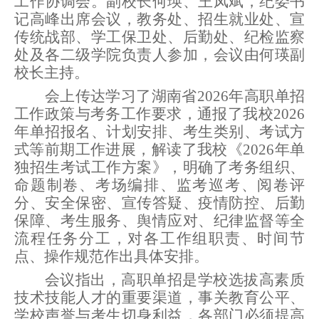
工作协调会。
副校长何瑛、王凤斌，纪委书
记高峰出席会议，教务处、招生就业处、宣
传统战部、学工保卫处、后勤处、纪检监察
处
及各二级学院负责人参加
，会议由何瑛副
校长主持。
会上
传达学习了湖南省
2026年高职单招
工作政策与考务工作要求，通报了我校2026
年单招报名、计划安排、考生类别
、考试方
式
等前期工作进展，解读了
我校
《
2026年单
独招生考试工作方案
》，明确了考务组织、
命题制卷、考场编排、监考巡考、阅卷评
分、安全保密、
宣传答疑、
疫情防控、后勤
保障、考生服务、舆情应对、纪律监督等全
流程任务分工，对各工作组职责、时间节
点、操作规范作出具体安排。
会议指出，高职单招是学校选拔高素质
技术技能人才的重要渠道，事关教育公平、
学校声誉与考生切身利益，各部门必须提高