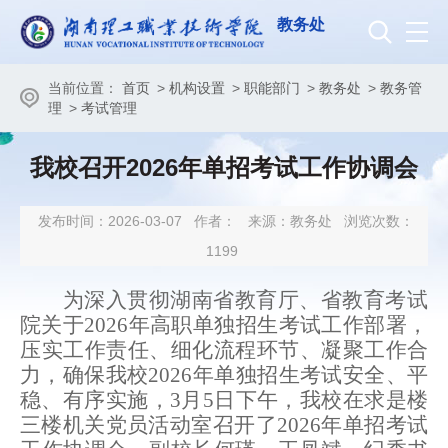
教务处
当前位置：
首页
>
机构设置
>
职能部门
>
教务处
>
教务管
理
>
考试管理
我校召开2026年单招考试工作协调会
发布时间：2026-03-07
作者：
来源：教务处
浏览次数：
1199
为深入贯彻湖南省教育厅、省教育考试
院关于
2026年高职单独招生考试工作部署，
压实工作责任、细化流程环节、凝聚工作合
力，确保我校2026年单独招生考试安全、平
稳、有序实施，3月
5
日
下午
，
我
校在
求是楼
三楼机关党员活动
室召开
了
2026年单招考试