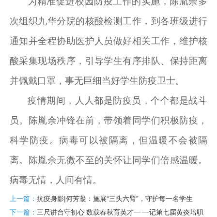
为精准促进校园防疫工作的实施，陈胤余多
次组织九华分院的核酸检测工作，到各班级进行
通知并全程协助医护人员做好相关工作，维护核
酸采集现场秩序，引导学生有序排队、保持距离
并佩戴口罩，事无巨细当好学生防疫卫士。
疫情期间，人人都是防疫员，个个都是战斗
员。陈胤余冲锋在前，带领着同学们积极防疫，
科学防疫。病毒可以被隔离，但温暖不会被隔
离。陈胤余无微不至的关怀让同学们倍感温暖。
病毒无情，人间有情。
上一篇：
抗疫身影|何芳凝：施展“三头六臂”，守护每一名学生
下一篇：
三尺讲台守初心 数载春秋育英才— —记第七届黄炎培职