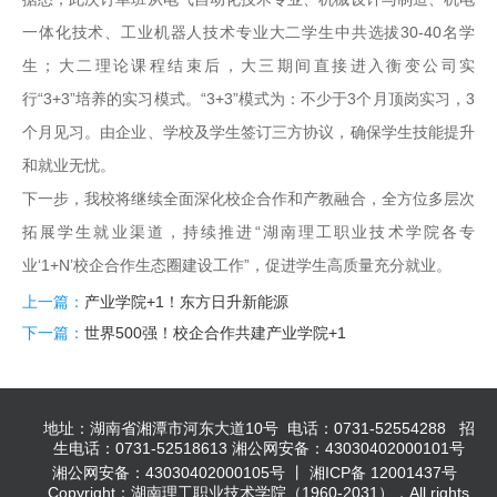
一体化技术、工业机器人技术专业大二学生中共选拔30-40名学
生；大二理论课程结束后，大三期间直接进入衡变公司实
行“3+3”培养的实习模式。“3+3”模式为：不少于3个月顶岗实习，3
个月见习。由企业、学校及学生签订三方协议，确保学生技能提升
和就业无忧。
下一步，我校将继续全面深化校企合作和产教融合，全方位多层次
拓展学生就业渠道，持续推进“湖南理工职业技术学院各专
业‘1+N’校企合作生态圈建设工作”，促进学生高质量充分就业。
上一篇：
产业学院+1！东方日升新能源
下一篇：
世界500强！校企合作共建产业学院+1
地址：湖南省湘潭市河东大道10号 电话：0731-52554288 招
生电话：0731-52518613 湘公网安备：43030402000101号
湘公网安备：43030402000105号 丨 湘ICP备 12001437号
Copyright：湖南理工职业技术学院（1960-2031），All rights