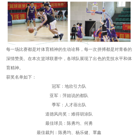
每一场比赛都是对体育精神的生动诠释，每一次拼搏都是对青春的
深情赞美。在本次篮球联赛中，各球队展现了出色的竞技水平和体
育精神。
获奖名单如下：
冠军：地欣引力队
亚军：萍姐说的都队
季军：人才蓓出队
道德风尚奖：难得胡涂队
最佳球员：陈勇均、何勇
最佳裁判：陈勇均、杨乐健、覃鑫