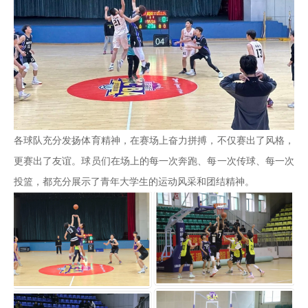
各球队充分发扬体育精神，在赛场上奋力拼搏，不仅赛出了风格，
更赛出了友谊。球员们在场上的每一次奔跑、每一次传球、每一次
投篮，都充分展示了青年大学生的运动风采和团结精神。