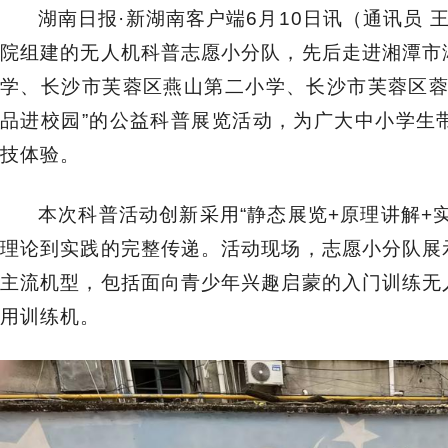
湖南日报·新湖南客户端6
月
10
日讯
（
通讯员
院
组建的无人机科普志愿小分队，先后走进湘潭市
学、长沙市芙蓉区燕山第二小学、长沙市芙蓉区
品进校园
”
的公益科普展览活动，为广大中小学生
技体验。
本次科普活动创新采用
“
静态展览
+
原理讲解
+
理论到实践的完整传递。
活动现场，志愿小分队
展
主流机型，包括面向青少年兴趣启蒙的入门训练无
用训练机。