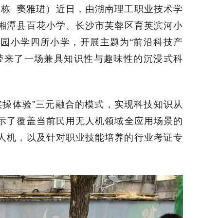
王栋 窦雅珺）
近日，由
湖南理工职业技术学
湘潭县百花小学、长沙市芙蓉区育英滨河小
蓉园小学四所小学
，
开展主题为
“
前沿科技产
带来了一场兼具知识性与趣味性的沉浸式科
实操体验
”
三元融合的模式，实现科技知识从
示
了覆盖当前民用无人机领域全应用场景的
人机，以及针对职业技能培养的行业考证专