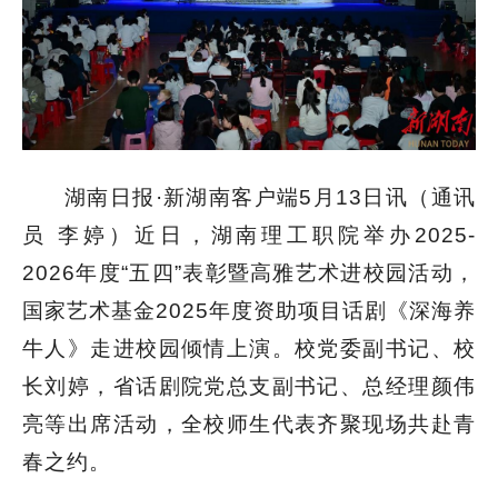
湖南日报·新湖南客户端5月13日讯（通讯
员 李婷）近日，湖南理工职院举办2025-
2026年度“五四”表彰暨高雅艺术进校园活动，
国家艺术基金2025年度资助项目话剧《深海养
牛人》走进校园倾情上演。校党委副书记、校
长刘婷，省话剧院党总支副书记、总经理颜伟
亮等出席活动，全校师生代表齐聚现场共赴青
春之约。