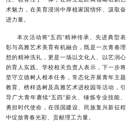
术魅力，在美育浸润中厚植家国情怀、汲取奋
进力量。
本次活动将“五四”精神传承、先进典型表
彰与高雅艺术美育有机融合，既是一次青春理
想的精神洗礼，更是一场以文化人、以艺润心
的育人实践。学校相关负责人表示，下一步将
坚守立德树人根本任务，常态化开展青年主题
教育、榜样选树及高雅艺术进校园等活动，引
导广大青年赓续“五四”薪火、锤炼专业技能、
勇担时代使命，在强国建设、民族复兴新征程
中绽放青春光彩、贡献理工力量。