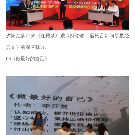
夕阳红队带来《红楼梦》观点辩论赛，唇枪舌剑间尽显经
典文学的深厚魅力。
06《做最好的自己》