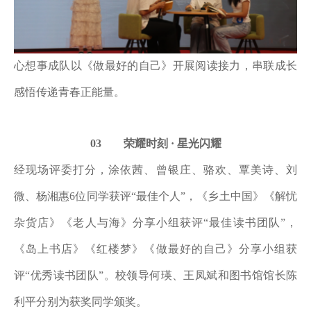
心想事成队以《做最好的自己》开展阅读接力，串联成长
感悟传递青春正能量。
03 荣耀时刻 · 星光闪耀
经现场评委打分，涂依茜、曾银庄、骆欢、覃美诗、刘
微、杨湘惠
6位同学获评“最佳个人”，《乡土中国》《解忧
杂货店》《老人与海》分享小组获评“最佳读书团队”，
《岛上书店》《红楼梦》《做最好的自己》分享小组获
评“优秀读书团队”。校领导何瑛、王凤斌和图书馆馆长陈
利平分别为获奖同学颁奖。