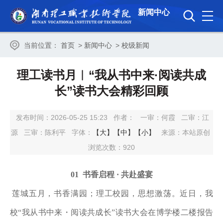
新闻中心
当前位置：
首页
>
新闻中心
>
校级新闻
理工读书月︱“我从书中来·阅读共成
长”读书大会精彩回顾
发布时间：2026-05-25 15:23
作者：
一审：
何霞
二审：
江
源
三审：
陈利平
字体：
【大】
【中】
【小】
来源：本站原创
浏览次数：
920
01
书香启程
· 共赴盛宴
莲城五月，书香满园；理工校园，思想激荡。近日，我
校
“我从书中来・阅读共成长”读书大会在博学楼二楼报告