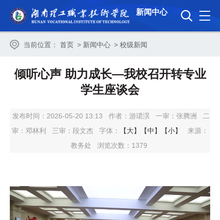
新闻中心
当前位置：
首页
>
新闻中心
>
校级新闻
倾听心声 助力成长—我校召开转专业
学生座谈会
发布时间：2026-05-20 13:13
作者：游珺淏
一审：
张腾洲
二
审：
邓林利
三审：
段文杰
字体：
【大】
【中】
【小】
来源：
教务处
浏览次数：
1379