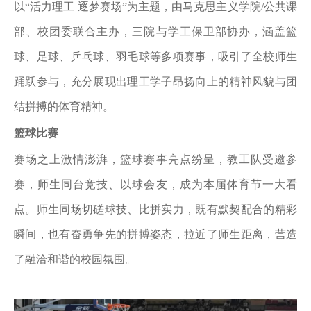
以“活力理工 逐梦赛场”为主题，由马克思主义学院/公共课
部、校团委联合主办，三院与学工保卫部协办，涵盖篮
球、足球、乒乓球、羽毛球等多项赛事，吸引了全校师生
踊跃参与，充分展现出理工学子昂扬向上的精神风貌与团
结拼搏的体育精神。
篮球比赛
赛场之上激情澎湃，篮球赛事亮点纷呈，教工队受邀参
赛，师生同台竞技、以球会友，成为本届体育节一大看
点。师生同场切磋球技、比拼实力，既有默契配合的精彩
瞬间，也有奋勇争先的拼搏姿态，拉近了师生距离，营造
了融洽和谐的校园氛围。