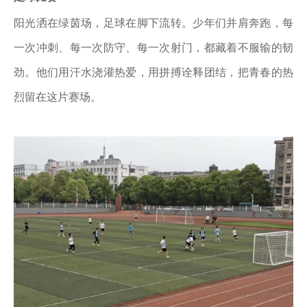
阳光洒在绿茵场，足球在脚下流转。少年们并肩奔跑，每
一次冲刺、每一次防守、每一次射门，都藏着不服输的韧
劲。他们用汗水浇灌热爱，用拼搏诠释团结，把青春的热
烈留在这片赛场。