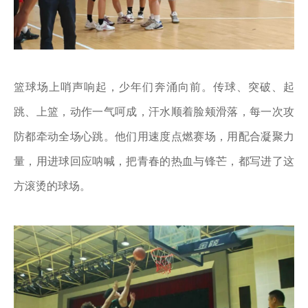
篮球场上哨声响起，少年们奔涌向前。传球、突破、起
跳、上篮，动作一气呵成，汗水顺着脸颊滑落，每一次攻
防都牵动全场心跳。他们用速度点燃赛场，用配合凝聚力
量，用进球回应呐喊，把青春的热血与锋芒，都写进了这
方滚烫的球场。