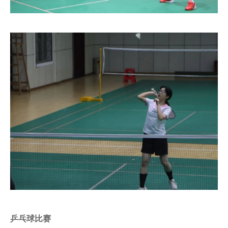
乒乓球比赛