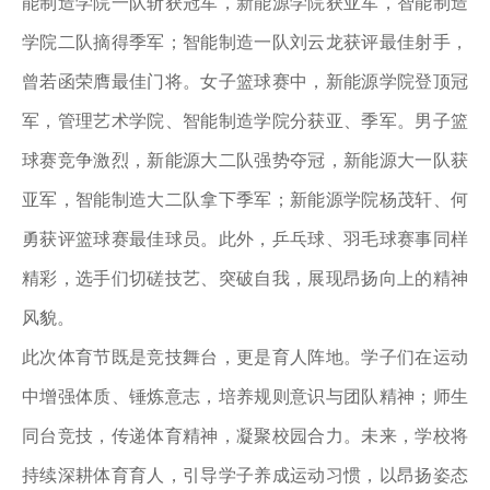
能制造学院一队斩获冠军，新能源学院获亚军，智能制造
学院二队摘得季军；智能制造一队刘云龙获评最佳射手，
曾若函荣膺最佳门将。女子篮球赛中，新能源学院登顶冠
军，管理艺术学院、智能制造学院分获亚、季军。男子篮
球赛竞争激烈，新能源大二队强势夺冠，新能源大一队获
亚军，智能制造大二队拿下季军；新能源学院杨茂轩、何
勇获评篮球赛最佳球员。此外，乒乓球、羽毛球赛事同样
精彩，选手们切磋技艺、突破自我，展现昂扬向上的精神
风貌。
此次体育节既是竞技舞台，更是育人阵地。学子们在运动
中增强体质、锤炼意志，培养规则意识与团队精神；师生
同台竞技，传递体育精神，凝聚校园合力。未来，学校将
持续深耕体育育人，引导学子养成运动习惯，以昂扬姿态