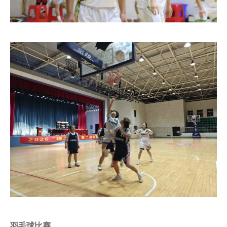
羽毛球比赛