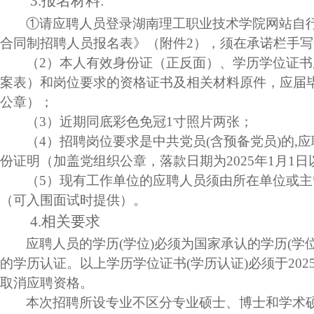
3.
报名材料
:
①请应聘人员登录湖南理工职业技术学院网站自
合同制招聘人员报名表》（附件
2
），须在承诺栏手写
（
2
）本人有效身份证（正反面）、学历学位证书
案表）和岗位要求的资格证书及相关材料原件，应届
公章）；
（
3
）近期同底彩色免冠
1
寸照片两张；
（
4
）招聘岗位要求是中共党员
(
含预备党员
)
的
,
应
份证明（加盖党组织公章，落款日期为
2025
年
1
月
1
日
（
5
）
现有工作单位的应聘人员须由所在单位或主
（可入围面试时提供）。
4.
相关要求
应聘人员的学历
(
学位
)
必须为国家承认的学历
(
学
的学历认证。以上学历学位证书
(
学历认证
)
必须于
202
取消应聘资格。
本次招聘所设专业不区分专业硕士、博士和学术