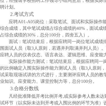
位，经报请学校招聘工作领导小组同意后，根据实际
聘计划。
2.
考试方式
应聘
A01-A05
岗位：采取笔试、面试和实际操作
综合成绩，其中笔试成绩占综合成绩的
40%
，面试成
占综合成绩的
30%
，总分
100
分，四舍五入）。
面试：笔试结束后，根据应聘同一岗位笔试成绩
围面试人员（取
3
人原则，若遇并列取满并列人员）。
应聘人员的仪表仪态、语言表达、逻辑思维、应变能
实际操作能力测试
：笔试结束后，根据应聘同一
的比例确定入围实际操作能力测试人员（取
3
人原则，
试采取现场试讲的方式进行，主要测评应聘人员的教
业知识、应变能力、课堂控制力等，总分
100
分。
3.
合格分数线
凡经批准降低开考比例开考
,
或实际参考人数未达
试环节（以实际未达到开考或入围比例的环节为准）