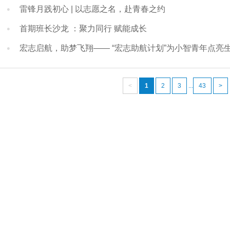
雷锋月践初心 | 以志愿之名，赴青春之约
首期班长沙龙 ：聚力同行 赋能成长
宏志启航，助梦飞翔—— “宏志助航计划”为小智青年点亮
<
1
2
3
...
43
>