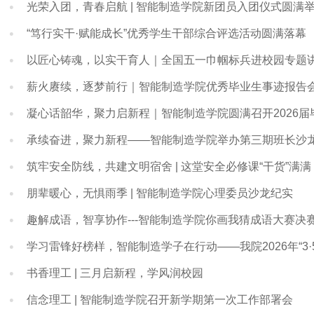
光荣入团，青春启航 | 智能制造学院新团员入团仪式圆满
“笃行实干·赋能成长”优秀学生干部综合评选活动圆满落幕
以匠心铸魂，以实干育人｜全国五一巾帼标兵进校园专题
薪火赓续，逐梦前行｜智能制造学院优秀毕业生事迹报告
凝心话韶华，聚力启新程｜智能制造学院圆满召开2026届
承续奋进，聚力新程——智能制造学院举办第三期班长沙
筑牢安全防线，共建文明宿舍 | 这堂安全必修课“干货”满满
朋辈暖心，无惧雨季 | 智能制造学院心理委员沙龙纪实
趣解成语，智享协作---智能制造学院你画我猜成语大赛决
学习雷锋好榜样，智能制造学子在行动——我院2026年“3
书香理工 | 三月启新程，学风润校园
信念理工 | 智能制造学院召开新学期第一次工作部署会