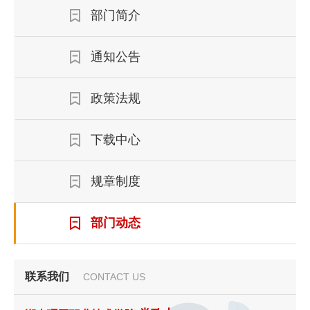
部门简介
通知公告
政策法规
下载中心
规章制度
部门动态
联系我们
CONTACT US