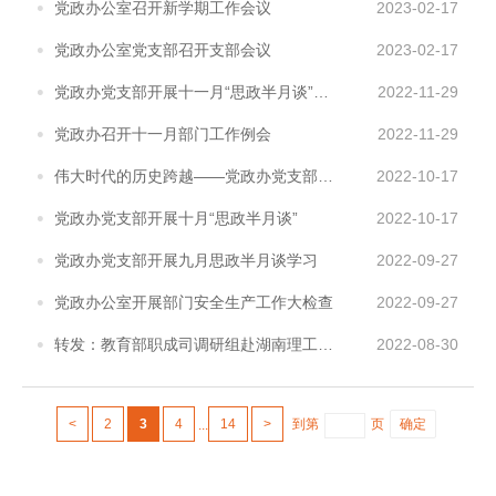
党政办公室召开新学期工作会议
2023-02-17
党政办公室党支部召开支部会议
2023-02-17
党政办党支部开展十一月“思政半月谈”政治学习
2022-11-29
党政办召开十一月部门工作例会
2022-11-29
伟大时代的历史跨越——党政办党支部专题党课
2022-10-17
党政办党支部开展十月“思政半月谈”
2022-10-17
党政办党支部开展九月思政半月谈学习
2022-09-27
党政办公室开展部门安全生产工作大检查
2022-09-27
转发：教育部职成司调研组赴湖南理工职院动力谷分院调研考察
2022-08-30
<
2
3
4
...
14
>
到第
页
确定