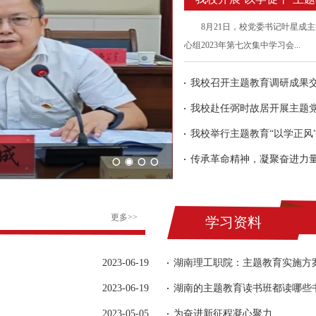
​8月21日，校党委书记叶星
心组2023年第七次集中学习会...
我校召开主题教育调研成果
我校赴任弼时故居开展主题
传承革命精神，凝聚奋进力
我校赴任弼时故居开展主
更多>>
学习资料
2023-06-19
湖南理工职院：主题教育实施方
2023-06-19
湖南的主题教育读书班都读哪些
2023-05-05
为奋进新征程凝心聚力