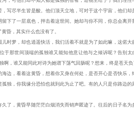
爱河，可他们却不知人都是孤独的智者，造物主给予了我们理性
苦，写尽半生皆是酸。他们顶天立地，可对于这个宇宙，他们却
阴留下了一层底色，抨击着这世间。她却与你不同，你总会离开
了黄昏，其实什么也没有了。
圆儿时梦，却也逍遥快活，我们活着不就是为了如此嘛，这偌大
位于那世间顶端的孤独谁又能知他意让他与之倾诉呢？告别太
孤独啊，谁又能同此对诗为她谱下荡气回肠呢？想来，终是苍天负
的海边，看着这黄昏，想着你又身在何处，是否开心是否快乐，
赏孤独，你我缘分恐怕也就到此为止了吧。有的人只是你路边的
许久了，黄昏早随茫茫白烟消失而销声匿迹了。往后的日子名为