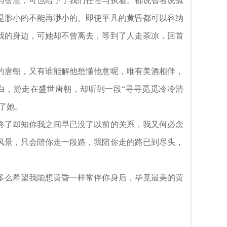
与智慧，可也给予了我们任性与执着。都说智者说孤
是渺小的不能再渺小的。即使平凡的黄昏都可以容纳
我的身边，可她却不曾离去，等到了人走茶凉，回首
的唐朝，又有谁能解他愁懂他意呢，唯有美酒相伴，
白，游走在盛世唐朝，却听到一段“寻寻觅觅冷冷清
了她。
终了却知你我之间早已没了以前的关系，我又何必念
风景，只会陪你走一段路，我陪你走的路已到尽头，
多么希望我能想黄昏一样常伴你身后，毕竟最美的黄