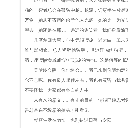
她同我一样，都是孤独的，人人都说智者不如
独的，智者总会在孤独中越走越深，尝尽半生皆是
万物，她从不吝啬的给予他人光辉。她的光，为光
望去，她还是在那儿，远远的傻笑着，我们身后除
几度梦回大唐，心中无限凄凉。遇太白，虽未
唯与影相邀。总人皆醉他独醒，世道浑浊他独清，
清，凄凄惨惨戚戚”这样悲凉的诗句。这是何等的
美梦终会醒，你也终会走。我已来到你我约定
念不忘呢。你有良人相伴左右，我也有黄昏与我共
不要怪我，大家都有各自的人生。
来有来的意义，走有走的目的。转眼已经思考
昏总是在不经意的抬头才能看见。
就算生活在匆忙，也别错过日落与夕阳。