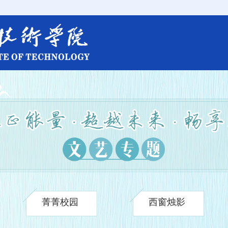
菁菁校园
西窗烛影