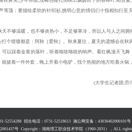
在鼻尖,少年仰面,浅褐色瞳孔倒映出飘扬而下的香樟叶,昭告夏
芦苇荡；要描绘柔软的针织衫,挑明心意的情侣们十指相扣行至
秋天不够温暖，也不够炎热小，不足够寒冷，所以人与人之间拥
心打个喷嚏都是：阿秋［爱秋］。秋来夏往，夏天的遗憾会在秋
。可以踩着金黄的落叶，听着咯吱咯吱的响声。看红枫漫天飞舞
，就披着一件外套，晚上开着小电驴，找个热闹的地方吃着火锅
记者团;乔洋洋
54288 招生电话：0731-52518613 湘公网安备：43030402000101号
2001437号 Copyright：湖南理工职业技术学院（1960-2031），ALL rights r