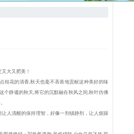
定又大又肥美！
着点桂花的清香,秋天也毫不吝啬地贡献这种美好的味
这个静谧的秋天,将它的沉默融在秋风之间,秋叶仿佛
奏。
，但让人清醒的保持理智，好像一剂镇静剂，让人烦躁