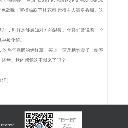
天即将终结；写热气溃散,风也绵软,少女乌发飞扬,双
天色欲晚；写橘猫跃下桂花树,蹭得主人满身香甜。这
抱时，刚好足够感知对方的温暖。年轻们常说着一个
风中被化解。
，吃热气腾腾的烤红薯，买上一两斤糖炒栗子，给室
，烧烤。秋的感觉这不就来了吗？
）
"扫一扫"
eserved
关注