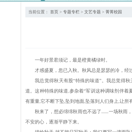
当前位置：
首页
>
专题专栏
>
文艺专题
>
菁菁校园
一年好景君须记，最是橙黄橘绿时。
才感盛夏，忽已入秋。秋风总是瑟瑟的冷，经
我总觉得秋天有股“特殊的味道”。我总觉得秋
道。这种特殊的味道,参杂着“军训这种调味剂伴着
有重量,它不断下坠,坠到地面,坠落到人们身上,让
秋来了，想必绵绵秋雨也不远了......一
不安的心，逐渐平静下来。