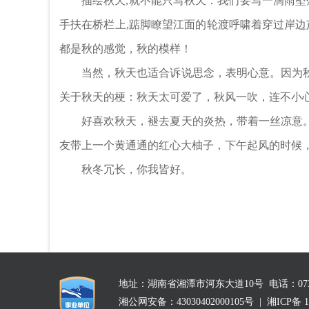
描绘秋天,就不能只写秋天：我们要写一滴雨坠落
手扶在桥栏上,踮脚瞭望江面的轮渡呼啸着穿过岸边
都是秋的感觉，秋的模样！
当然，秋天也适合诉说思念，表明心意。因为
关于秋天的梗：秋天太可爱了，秋风一吹，连不小
好喜欢秋天，褪去夏天的炎热，带着一丝凉意
友带上一个黄通通的红心大柚子，下午起风的时候
秋冬冗长，你我皆好。
(大学生
地址：湖南省湘潭市河东大道10号 电话：0731-525
湘公网安备：43030402000105号
|
湘ICP备 1