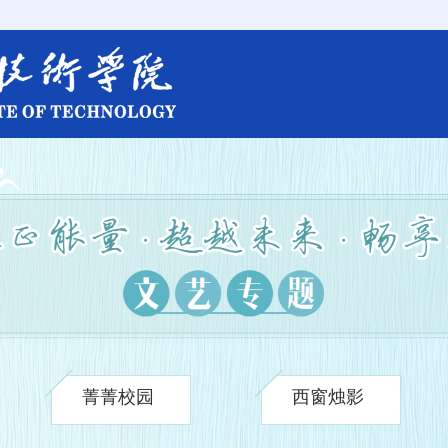
菁菁校园
西窗烛影