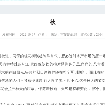
秋
发布时间： 2022-10-17
作者：
来源：宣传统战部
浏览次数：
2364
过校道，两旁的桂花树飘起阵阵香气，想必这时水产市场的蟹一
天有种特殊的味道,就好像软软的棉絮飘到鼻子里,痒痒的,又带
夏末的刺目阳光,头顶的烈日终将伴随在整个军训期间。而现在的
所有焦急的人们不禁放慢速度,行人慢半步,不疾不徐,这是秋天的节
场秋雨，就会拉开秋天的序幕。伴随着秋雨，天气也有着变化，很冷