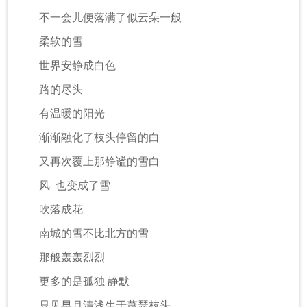
不一会儿便落满了似云朵一般
柔软的雪
世界安静成白色
路的尽头
有温暖的阳光
渐渐融化了枝头停留的白
又再次覆上那静谧的雪白
风 也变成了雪
吹落成花
南城的雪不比北方的雪
那般轰轰烈烈
更多的是孤独 静默
只见早月清浅生于萧瑟枝头