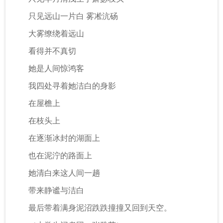
只见远山一片白 雾凇沆砀
大雾缭绕着远山
看得并不真切
她是人间惊鸿客
我四处寻着她洁白的身影
在屋檐上
在枝头上
在逐渐冰封的湖面上
也在泥泞的路面上
她清白来这人间一趟
带来静谧与洁白
最后带着满身泥沼跌跌撞撞又回到天空。