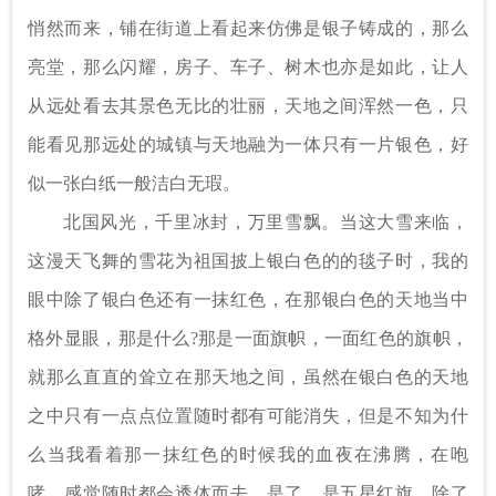
悄然而来，铺在街道上看起来仿佛是银子铸成的，那么
亮堂，那么闪耀，房子、车子、树木也亦是如此，让人
从远处看去其景色无比的壮丽，天地之间浑然一色，只
能看见那远处的城镇与天地融为一体只有一片银色，好
似一张白纸一般洁白无瑕。
北国风光，千里冰封，万里雪飘。当这大雪来临，
这漫天飞舞的雪花为祖国披上银白色的的毯子时，我的
眼中除了银白色还有一抹红色，在那银白色的天地当中
格外显眼，那是什么?那是一面旗帜，一面红色的旗帜，
就那么直直的耸立在那天地之间，虽然在银白色的天地
之中只有一点点位置随时都有可能消失，但是不知为什
么当我看着那一抹红色的时候我的血夜在沸腾，在咆
哮，感觉随时都会透体而去，是了，是五星红旗，除了