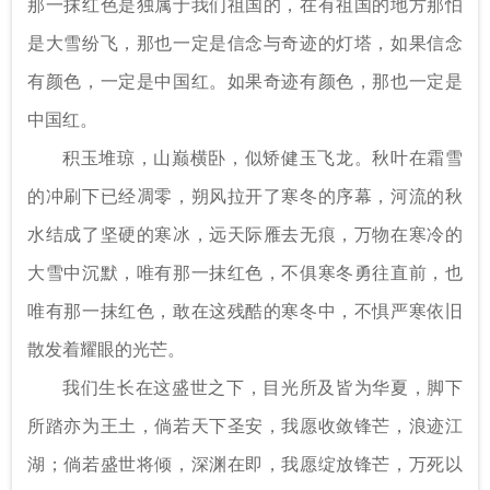
那一抹红色是独属于我们祖国的，在有祖国的地方那怕
是大雪纷飞，那也一定是信念与奇迹的灯塔，如果信念
有颜色，一定是中国红。如果奇迹有颜色，那也一定是
中国红。
积玉堆琼，山巅横卧，似矫健玉飞龙。秋叶在霜雪
的冲刷下已经凋零，朔风拉开了寒冬的序幕，河流的秋
水结成了坚硬的寒冰，远天际雁去无痕，万物在寒冷的
大雪中沉默，唯有那一抹红色，不俱寒冬勇往直前，也
唯有那一抹红色，敢在这残酷的寒冬中，不惧严寒依旧
散发着耀眼的光芒。
我们生长在这盛世之下，目光所及皆为华夏，脚下
所踏亦为王土，倘若天下圣安，我愿收敛锋芒，浪迹江
湖；倘若盛世将倾，深渊在即，我愿绽放锋芒，万死以