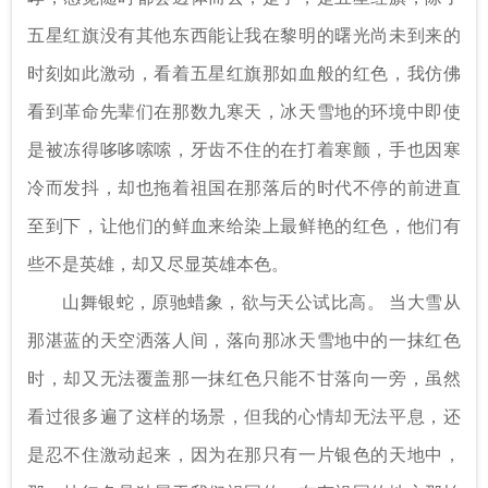
五星红旗没有其他东西能让我在黎明的曙光尚未到来的
时刻如此激动，看着五星红旗那如血般的红色，我仿佛
看到革命先辈们在那数九寒天，冰天雪地的环境中即使
是被冻得哆哆嗦嗦，牙齿不住的在打着寒颤，手也因寒
冷而发抖，却也拖着祖国在那落后的时代不停的前进直
至到下，让他们的鲜血来给染上最鲜艳的红色，他们有
些不是英雄，却又尽显英雄本色。
山舞银蛇，原驰蜡象，欲与天公试比高。 当大雪从
那湛蓝的天空洒落人间，落向那冰天雪地中的一抹红色
时，却又无法覆盖那一抹红色只能不甘落向一旁，虽然
看过很多遍了这样的场景，但我的心情却无法平息，还
是忍不住激动起来，因为在那只有一片银色的天地中，