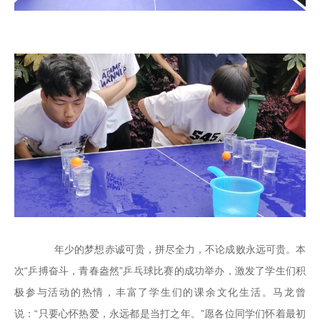
年少的梦想赤诚可贵，拼尽全力，不论成败永远可贵。本
次“乒搏奋斗，青春盎然”乒乓球比赛的成功举办，激发了学生们积
极参与活动的热情，丰富了学生们的课余文化生活。马龙曾
说：“只要心怀热爱，永远都是当打之年。”愿各位同学们怀着最初