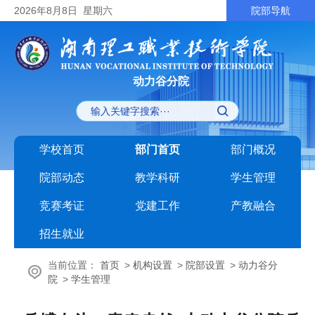
2026
年8月8日
星期六
院部导航
动力谷分院
学校首页
部门首页
部门概况
院部动态
教学科研
学生管理
竞赛考证
党建工作
产教融合
招生就业
当前位置：
首页
>
机构设置
>
院部设置
>
动力谷分
院
>
学生管理