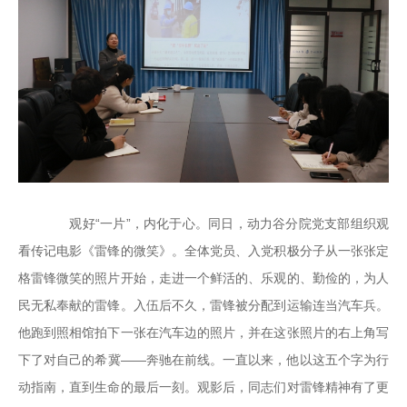
观好“一片”，内化于心。同日，动力谷分院党支部组织观
看传记电影《雷锋的微笑》。全体党员、入党积极分子从一张张定
格雷锋微笑的照片开始，走进一个鲜活的、乐观的、勤俭的，为人
民无私奉献的雷锋。入伍后不久，雷锋被分配到运输连当汽车兵。
他跑到照相馆拍下一张在汽车边的照片，并在这张照片的右上角写
下了对自己的希冀——奔驰在前线。一直以来，他以这五个字为行
动指南，直到生命的最后一刻。观影后，同志们对雷锋精神有了更