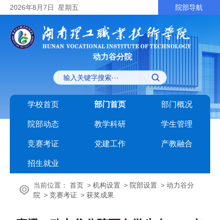
2026
年8月7日
星期五
院部导航
动力谷分院
学校首页
部门首页
部门概况
院部动态
教学科研
学生管理
竞赛考证
党建工作
产教融合
招生就业
当前位置：
首页
>
机构设置
>
院部设置
>
动力谷分
院
>
竞赛考证
>
获奖成果