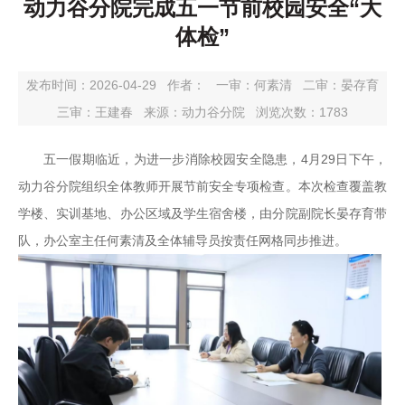
动力谷分院完成五一节前校园安全“大
体检”
发布时间：2026-04-29
作者：
一审：
何素清
二审：
晏存育
三审：
王建春
来源：动力谷分院
浏览次数：
1783
五一假期临近，为进一步消除校园安全隐患，4月29日下午，
动力谷分院组织全体教师开展节前安全专项检查。本次检查覆盖教
学楼、实训基地、办公区域及学生宿舍楼，由分院副院长晏存育带
队，办公室主任何素清及全体辅导员按责任网格同步推进。