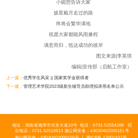
小妮想告诉大家
披星戴月走过的路
终将会繁华满地
祝愿大家都能风雨兼程
满意而归，抵达成功的彼岸
图文来源|李英琪
编辑|宣传部（启航工作室）
上一篇：
优秀学生风采 || 国家奖学金获得者
下一篇：
管理艺术学院2023级新生辅导员助理拟录用名单公示
地址：湖南省湘潭市河东大道10号 电话：0731-52554288 招
生电话：0731-52518613 湘公网安备：43030402000101号
湘公网安备：43030402000105号 丨 湘ICP备 12001437号