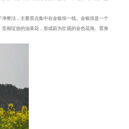
净整洁，主要景点集中在金银坝一线。金银坝是一个
期，竞相绽放的油菜花，形成蔚为壮观的金色花海。置身