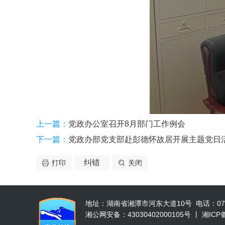
上一篇：
党政办公室召开8月部门工作例会
下一篇：
党政办部党支部赴彭德怀故居开展主题党日
纠错
打印
关闭
地址：湖南省湘潭市河东大道10号 电话：0731-52
湘公网安备：43030402000105号 丨 湘ICP备 