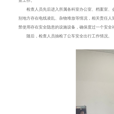
查工作。
检查人员先后进入所属各科室办公室、档案室、
别地方存在电线凌乱、杂物堆放等情况，相关责任人
禁使用存在安全隐患的设施设备，确保度过一个安全
随后，检查人员抽检了公车安全出行工作情况。
（党