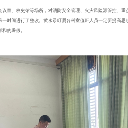
会议室、校史馆等场所，对消防安全管理、火灾风险源管控、重
第一时间进行了整改。黄永录叮嘱各科室值班人员一定要提高思
祥和的暑假。
政办 