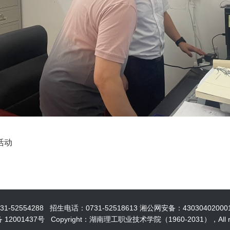
活动
554288 招生电话：0731-52518613 湘公网安备：43030402000
12001437号 Copyright：湖南理工职业技术学院（1960-2031），All righ