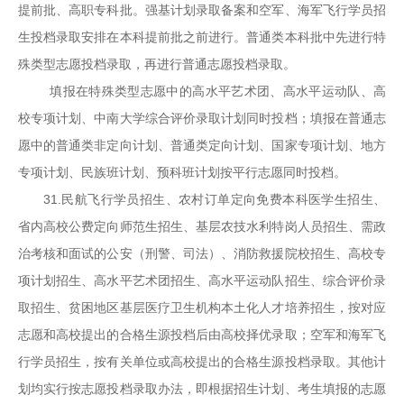
提前批、高职专科批。强基计划录取备案和空军、海军飞行学员招
生投档录取安排在本科提前批之前进行。普通类本科批中先进行特
殊类型志愿投档录取，再进行普通志愿投档录取。
填报在特殊类型志愿中的高水平艺术团、高水平运动队、高
校专项计划、中南大学综合评价录取计划同时投档；填报在普通志
愿中的普通类非定向计划、普通类定向计划、国家专项计划、地方
专项计划、民族班计划、预科班计划按平行志愿同时投档。
31.民航飞行学员招生、农村订单定向免费本科医学生招生、
省内高校公费定向师范生招生、基层农技水利特岗人员招生、需政
治考核和面试的公安（刑警、司法）、消防救援院校招生、高校专
项计划招生、高水平艺术团招生、高水平运动队招生、综合评价录
取招生、贫困地区基层医疗卫生机构本土化人才培养招生，按对应
志愿和高校提出的合格生源投档后由高校择优录取；空军和海军飞
行学员招生，按有关单位或高校提出的合格生源投档录取。其他计
划均实行按志愿投档录取办法，即根据招生计划、考生填报的志愿