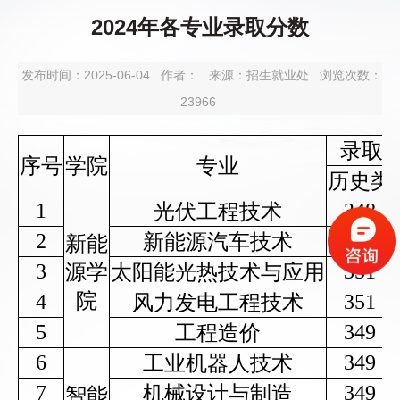
2024年各专业录取分数
发布时间：2025-06-04
作者：
来源：招生就业处
浏览次数：
23966
录取
序号
学院
专业
历史类
1
348
光伏工程技术
2
358
新能源汽车技术
新能
3
351
源学
太阳能光热技术与应用
院
4
351
风力发电工程技术
5
349
工程造价
6
349
工业机器人技术
7
349
机械设计与制造
智能